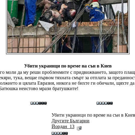
Убити украинци по време на сън в Киев
 го моли да му реши пробленмите с придвижването, защото плащал
кяри, тука, вещае първом тяхната смърт за отплата за преданнос
лжието и цялата Евразия, никога не бихте ги обичали, щяхте да с
че Батюшка неистово мрази братушките!
Убити украинци по време на сън в Киев
Другите Българии
Йордан_13