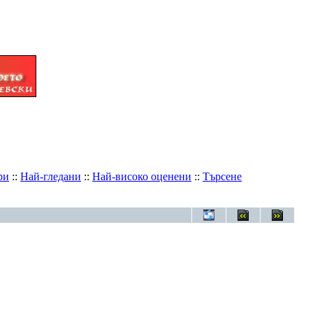
ри
::
Най-гледани
::
Най-високо оценени
::
Търсене