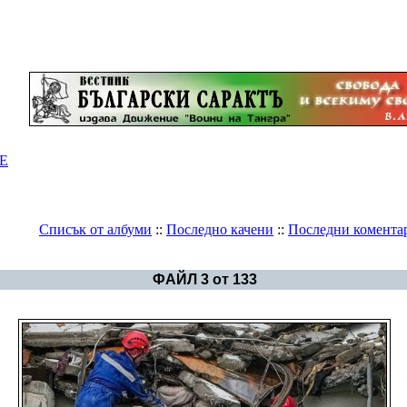
Е
Списък от албуми
::
Последно качени
::
Последни комента
Галерия
>
Другите Българии
ФАЙЛ 3 от 133