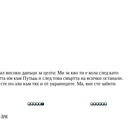
 високи данъци за целта: Ми за кво ти е кола след като
тта им към Путььь и след това смъртта на всички останали.
те по-зли към тях и от украинците. Ма, вие сте забити
.jpg