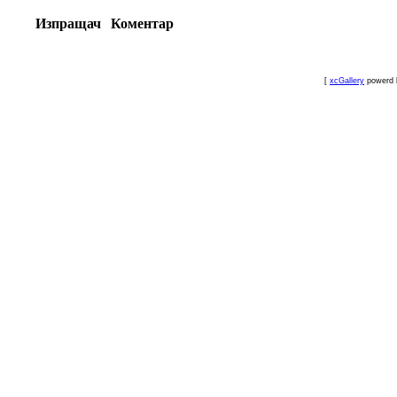
Изпращач
Коментар
[
xcGallery
powerd