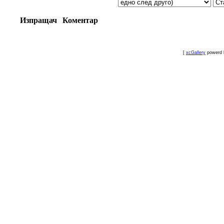
Изпращач
Коментар
[
xcGallery
powerd