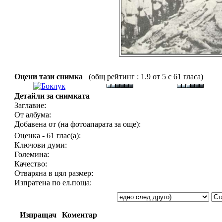
Оцени тази снимка
(общ рейтинг : 1.9 от 5 с 61 гласа)
Детайли за снимката
Заглавие:
От албума:
Добавена от (на фотоапарата за още):
Оценка - 61 глас(а):
Ключови думи:
Големина:
Качество:
Отваряна в цял размер:
Изпратена по ел.поща:
Изпращач
Коментар