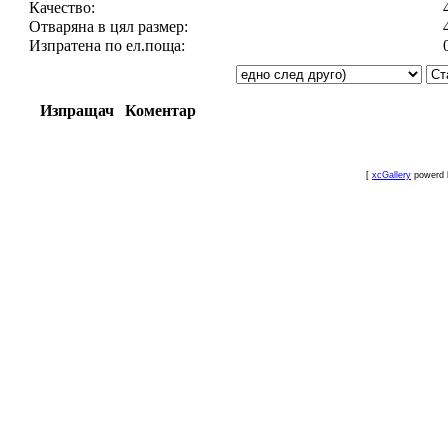
Качество:
Отваряна в цял размер:
Изпратена по ел.поща:
Изпращач
Коментар
[
xcGallery
powerd