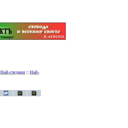
:
Най-гледани
::
Най-