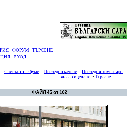
РИЯ
ФОРУМ
ТЪРСЕНЕ
АЦИЯ
ВХОД
Списък от албуми
::
Последно качени
::
Последни коментари
:
високо оценени
::
Търсене
Галерия
>
Светът - политика
ФАЙЛ 45 от 102