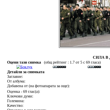
СИЛА В 
Оцени тази снимка
(общ рейтинг : 1.7 от 5 с 69 гласа)
Детайли за снимката
Заглавие:
От албума:
Добавена от (на фотоапарата за още):
Оценка - 69 глас(а):
Ключови думи:
Големина:
Качество: