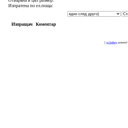
Отваряна в цял размер:
Изпратена по ел.поща:
Изпращач
Коментар
[
xcGallery
powerd