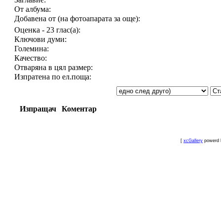
От албума:
Добавена от (на фотоапарата за още):
Оценка - 23 глас(а):
Ключови думи:
Големина:
Качество:
Отваряна в цял размер:
Изпратена по ел.поща:
Изпращач
Коментар
[
xcGallery
powerd