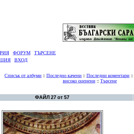
РИЯ
ФОРУМ
ТЪРСЕНЕ
АЦИЯ
ВХОД
Списък от албуми
::
Последно качени
::
Последни коментари
:
високо оценени
::
Търсене
Галерия
>
Българско изкуство
ФАЙЛ 27 от 57