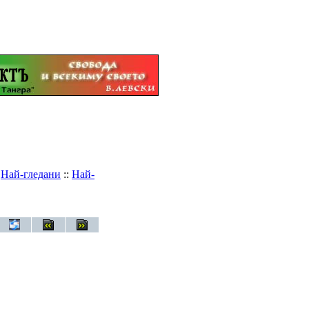
:
Най-гледани
::
Най-