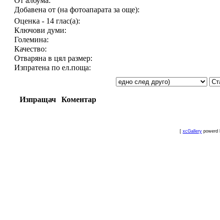
От албума:
Добавена от (на фотоапарата за още):
Оценка - 14 глас(а):
Ключови думи:
Големина:
Качество:
Отваряна в цял размер:
Изпратена по ел.поща:
Изпращач
Коментар
[
xcGallery
powerd