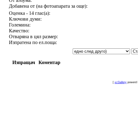
От албума:
Добавена от (на фотоапарата за още):
Оценка - 14 глас(а):
Ключови думи:
Големина:
Качество:
Отваряна в цял размер:
Изпратена по ел.поща:
Изпращач
Коментар
[
xcGallery
powerd