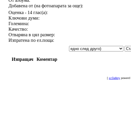
От албума:
Добавена от (на фотоапарата за още):
Оценка - 14 глас(а):
Ключови думи:
Големина:
Качество:
Отваряна в цял размер:
Изпратена по ел.поща:
Изпращач
Коментар
[
xcGallery
powerd