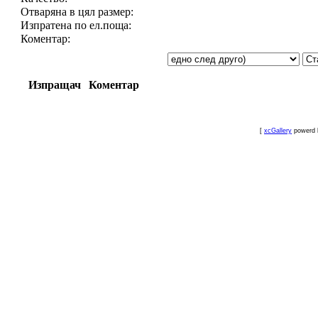
Отваряна в цял размер:
Изпратена по ел.поща:
Коментар:
Изпращач
Коментар
[
xcGallery
powerd