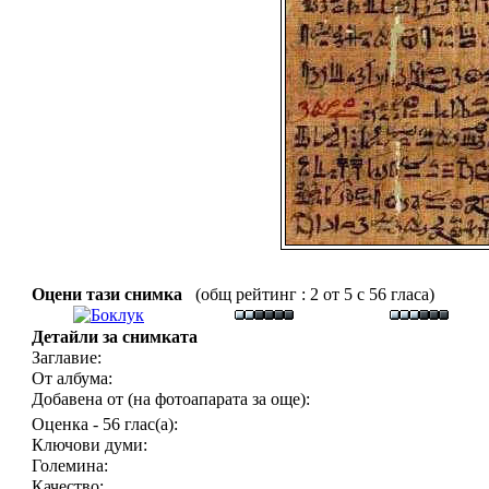
Оцени тази снимка
(общ рейтинг : 2 от 5 с 56 гласа)
Детайли за снимката
Заглавие:
От албума:
Добавена от (на фотоапарата за още):
Оценка - 56 глас(а):
Ключови думи:
Големина:
Качество: