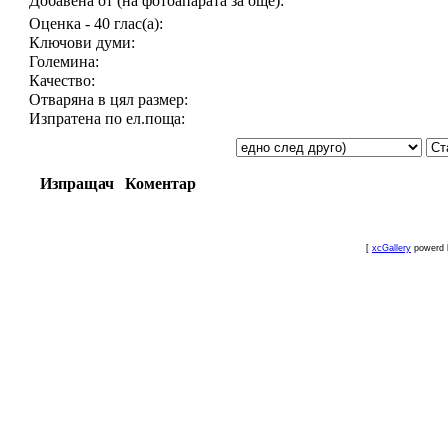
Добавена от (на фотоапарата за още):
Оценка - 40 глас(а):
Ключови думи:
Големина:
Качество:
Отваряна в цял размер:
Изпратена по ел.поща:
Изпращач
Коментар
[
xcGallery
powerd