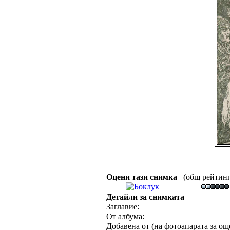
Оцени тази снимка
(общ рейтинг :
Детайли за снимката
Заглавие:
От албума:
Добавена от (на фотоапарата за още