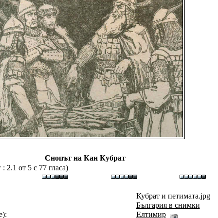
Снопът на Кан Кубрат
 2.1 от 5 с 77 гласа)
Кубрат и петимата.jpg
България в снимки
):
Eлтимир