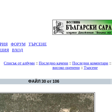
РИЯ
ФОРУМ
ТЪРСЕНЕ
АЦИЯ
ВХОД
Списък от албуми
::
Последно качени
::
Последни коментари
:
високо оценени
::
Търсене
Галерия
>
България в снимки
ФАЙЛ 30 от 106