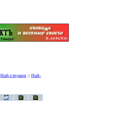
:
Най-гледани
::
Най-