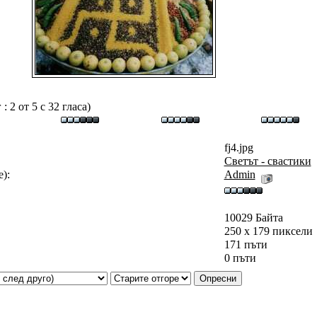
 2 от 5 с 32 гласа)
fj4.jpg
Светът - свастики
):
Admin
10029 Байта
250 x 179 пиксели
171 пъти
0 пъти