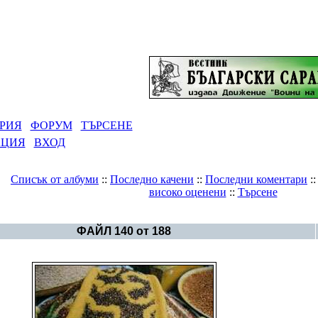
РИЯ
ФОРУМ
ТЪРСЕНЕ
АЦИЯ
ВХОД
Списък от албуми
::
Последно качени
::
Последни коментари
:
високо оценени
::
Търсене
Галерия
>
Светът - свастики
ФАЙЛ 140 от 188