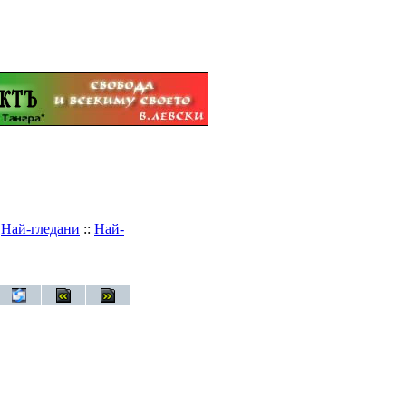
:
Най-гледани
::
Най-