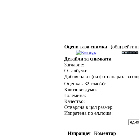
Оцени тази снимка
(общ рейтинг :
Детайли за снимката
Заглавие:
От албума:
Добавена от (на фотоапарата за още
Оценка - 32 глас(а):
Ключови думи:
Големина:
Качество:
Отваряна в цял размер:
Изпратена по ел.поща:
Изпращач
Коментар