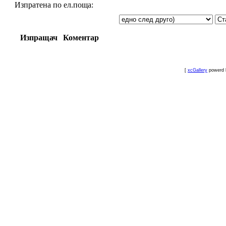
Изпратена по ел.поща:
Изпращач
Коментар
[
xcGallery
powerd