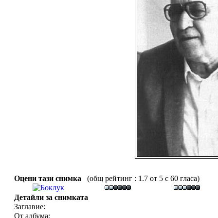
Оцени тази снимка
(общ рейтинг : 1.7 от 5 с 60 гласа)
Детайли за снимката
Заглавие:
От албума: