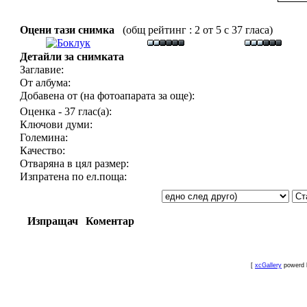
Оцени тази снимка
(общ рейтинг : 2 от 5 с 37 гласа)
Детайли за снимката
Заглавие:
От албума:
Добавена от (на фотоапарата за още):
Оценка - 37 глас(а):
Ключови думи:
Големина:
Качество:
Отваряна в цял размер:
Изпратена по ел.поща:
Изпращач
Коментар
[
xcGallery
powerd