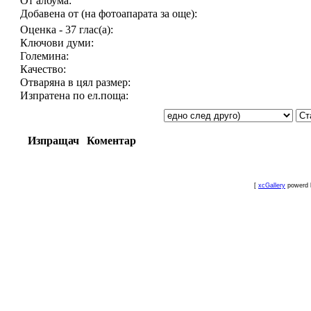
От албума:
Добавена от (на фотоапарата за още):
Оценка - 37 глас(а):
Ключови думи:
Големина:
Качество:
Отваряна в цял размер:
Изпратена по ел.поща:
Изпращач
Коментар
[
xcGallery
powerd