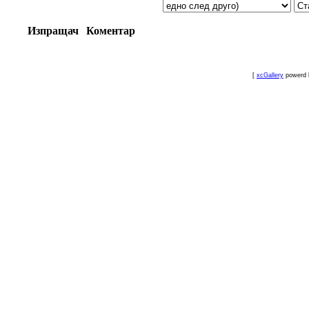
Изпращач
Коментар
[
xcGallery
powerd