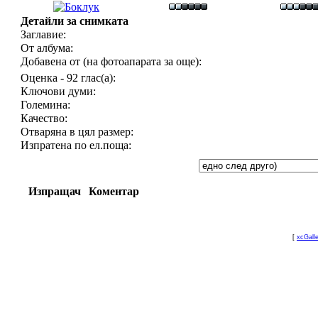
Детайли за снимката
Заглавие:
От албума:
Добавена от (на фотоапарата за още):
Оценка - 92 глас(а):
Ключови думи:
Големина:
Качество:
Отваряна в цял размер:
Изпратена по ел.поща:
Изпращач
Коментар
[
xcGall