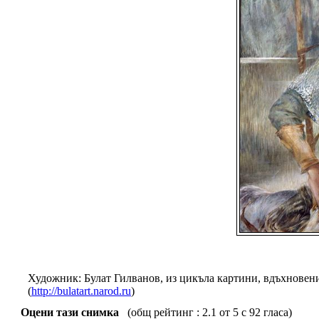
Художник: Булат Гилванов, из цикъла картини, вдъхновени
(
http://bulatart.narod.ru
)
Оцени тази снимка
(общ рейтинг : 2.1 от 5 с 92 гласа)