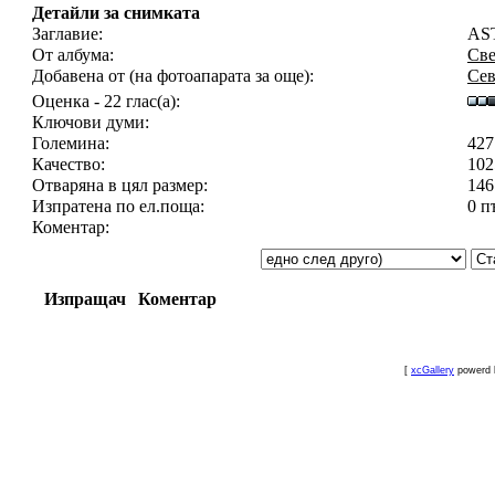
Детайли за снимката
Заглавие:
AS
От албума:
Све
Добавена от (на фотоапарата за още):
Сев
Оценка - 22 глас(а):
Ключови думи:
Големина:
427
Качество:
102
Отваряна в цял размер:
146
Изпратена по ел.поща:
0 п
Коментар:
Изпращач
Коментар
[
xcGallery
powerd