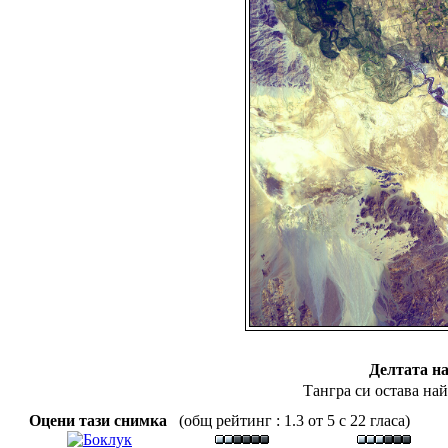
Делтата н
Тангра си остава на
Оцени тази снимка
(общ рейтинг : 1.3 от 5 с 22 гласа)