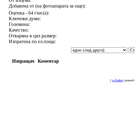
От албума:
Добавена от (на фотоапарата за още):
Оценка - 64 глас(а):
Ключови думи:
Големина:
Качество:
Отваряна в цял размер:
Изпратена по ел.поща:
Изпращач
Коментар
[
xcGallery
powerd