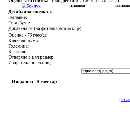
Оцени тази снимка
(общ рейтинг : 1.8 от 5 с 76 гласа)
Детайли за снимката
Заглавие:
От албума:
Добавена от (на фотоапарата за още):
Оценка - 76 глас(а):
Ключови думи:
Големина:
Качество:
Отваряна в цял размер:
Изпратена по ел.поща:
Изпращач
Коментар
[
xcGall