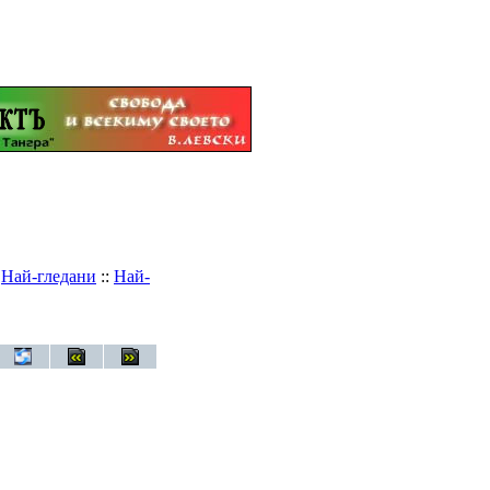
:
Най-гледани
::
Най-