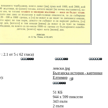
 2.1 от 5 с 62 гласа)
левски.jpg
Българска история - картинки
):
Eлтимир
51 КБ
944 x 599 пиксели
343 пъти
2 пъти