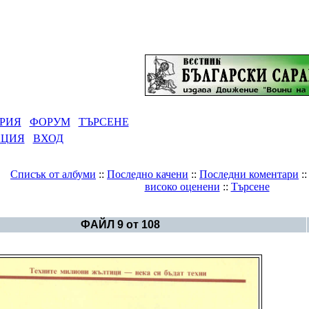
РИЯ
ФОРУМ
ТЪРСЕНЕ
АЦИЯ
ВХОД
Списък от албуми
::
Последно качени
::
Последни коментари
:
високо оценени
::
Търсене
Галерия
>
Българска история - картинки
ФАЙЛ 9 от 108