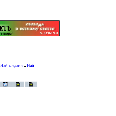
:
Най-гледани
::
Най-