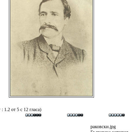
 1.2 от 5 с 12 гласа)
раковски.jpg