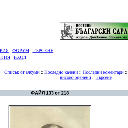
РИЯ
ФОРУМ
ТЪРСЕНЕ
АЦИЯ
ВХОД
Списък от албуми
::
Последно качени
::
Последни коментари
:
високо оценени
::
Търсене
Галерия
>
Българска история
ФАЙЛ 133 от 218