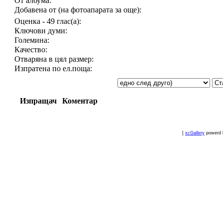
От албума:
Добавена от (на фотоапарата за още):
Оценка - 49 глас(а):
Ключови думи:
Големина:
Качество:
Отваряна в цял размер:
Изпратена по ел.поща:
Изпращач
Коментар
[
xcGallery
powerd