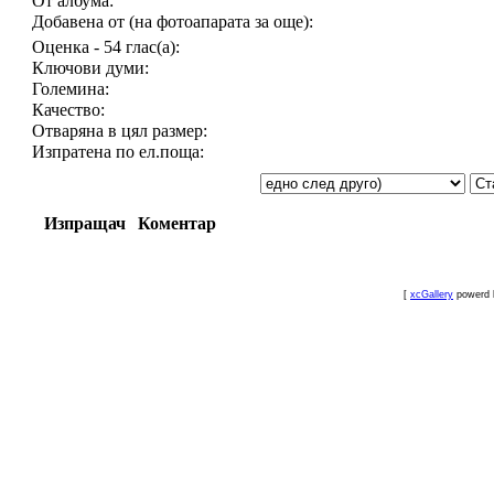
От албума:
Добавена от (на фотоапарата за още):
Оценка - 54 глас(а):
Ключови думи:
Големина:
Качество:
Отваряна в цял размер:
Изпратена по ел.поща:
Изпращач
Коментар
[
xcGallery
powerd