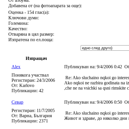
От албума:
Добавена от (на фотоапарата за още):
Оценка - 154 глас(а):
Ключови думи:
Големина:
Качество:
Отваряна в цял размер:
Изпратена по ел.поща:
Изпращач
Alex
Публикуван на:
9/4/2006 0:42
Об
Понякога участвал
Re: Ako sluchaino nqkoi go interesu
Регистиран:
24/3/2006
Ako nqkoi ne razbira godinata na i
От:
Karlovo
,che ne na vsichki sa qsni rimskite c
Публикации:
42
Севар
Публикуван на:
9/4/2006 0:50
Об
Регистиран:
11/7/2005
Re: Ako sluchaino nqkoi go interesu
От:
Варна, България
Живот и здраве, до няколко дни 
Публикации:
2371