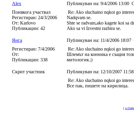
Alex
Публикуван на:
9/4/2006 13:00
О
Понякога участвал
Re: Ako sluchaino nqkoi go interesu
Регистиран:
24/3/2006
Nadqvam se.
От:
Karlovo
Shte se radvam,ako kagete koi sa dr
Публикации:
42
Ako sa vi Izvestni razbira se.
Янга
Публикуван на:
11/4/2006 18:07
Регистиран:
7/4/2006
Re: Ako sluchaino nqkoi go interesu
От:
Шлемът на конника е същия този
Публикации:
338
митология.;)
Скрит участник
Публикуван на:
12/10/2007 11:5
Re: Ako sluchaino nqkoi go interesu
Все пак, пишете на кирилица.
[
xcGall