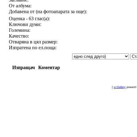
От албума:
Добавена от (на фотоапарата за още):
Оценка - 63 глас(а):
Ключови думи:
Големина:
Качество:
Отваряна в цял размер:
Изпратена по ел.поща:
Изпращач
Коментар
[
xcGallery
powerd