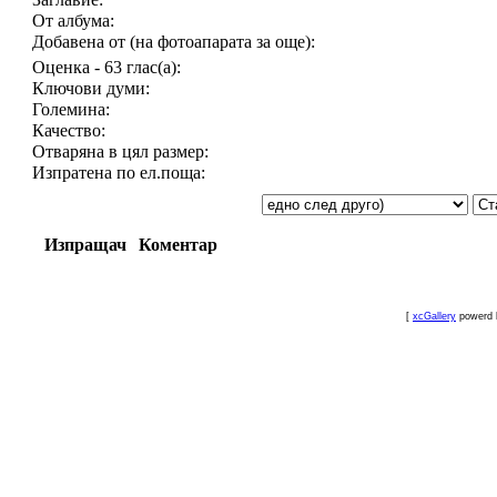
От албума:
Добавена от (на фотоапарата за още):
Оценка - 63 глас(а):
Ключови думи:
Големина:
Качество:
Отваряна в цял размер:
Изпратена по ел.поща:
Изпращач
Коментар
[
xcGallery
powerd