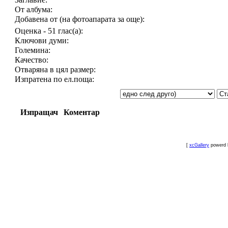
От албума:
Добавена от (на фотоапарата за още):
Оценка - 51 глас(а):
Ключови думи:
Големина:
Качество:
Отваряна в цял размер:
Изпратена по ел.поща:
Изпращач
Коментар
[
xcGallery
powerd