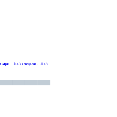
:
Най-гледани
::
Най-