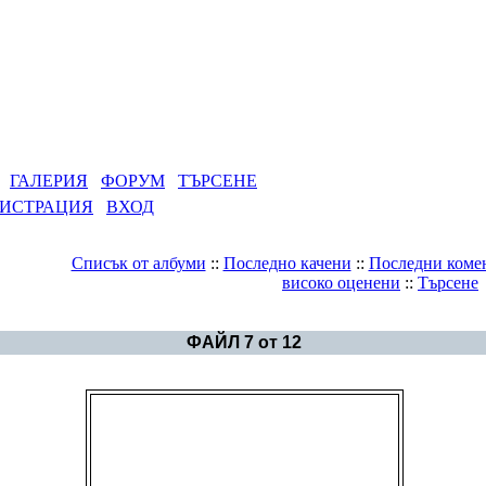
РИЯ
ФОРУМ
ТЪРСЕНЕ
АЦИЯ
ВХОД
Списък от албуми
::
Последно качени
::
Последни коментари
:
високо оценени
::
Търсене
Галерия
>
Март 2006
ФАЙЛ 7 от 12