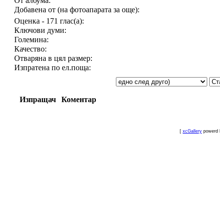
От албума:
Добавена от (на фотоапарата за още):
Оценка - 171 глас(а):
Ключови думи:
Големина:
Качество:
Отваряна в цял размер:
Изпратена по ел.поща:
Изпращач
Коментар
[
xcGallery
powerd