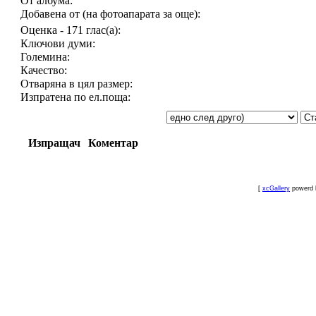
От албума:
Добавена от (на фотоапарата за още):
Оценка - 171 глас(а):
Ключови думи:
Големина:
Качество:
Отваряна в цял размер:
Изпратена по ел.поща:
Изпращач
Коментар
[
xcGallery
powerd