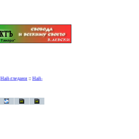
:
Най-гледани
::
Най-