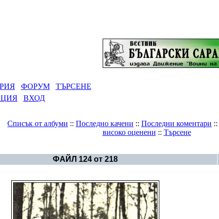
РИЯ
ФОРУМ
ТЪРСЕНЕ
АЦИЯ
ВХОД
Списък от албуми
::
Последно качени
::
Последни коментари
:
високо оценени
::
Търсене
Галерия
>
Българска история
ФАЙЛ 124 от 218