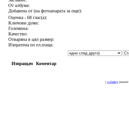
От албума:
Добавена от (на фотоапарата за още):
Оценка - 68 глас(а):
Ключови думи:
Големина:
Качество:
Отваряна в цял размер:
Изпратена по ел.поща:
Изпращач
Коментар
[
xcGallery
powerd