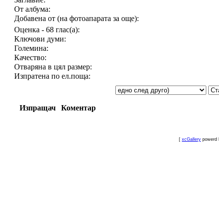
От албума:
Добавена от (на фотоапарата за още):
Оценка - 68 глас(а):
Ключови думи:
Големина:
Качество:
Отваряна в цял размер:
Изпратена по ел.поща:
Изпращач
Коментар
[
xcGallery
powerd