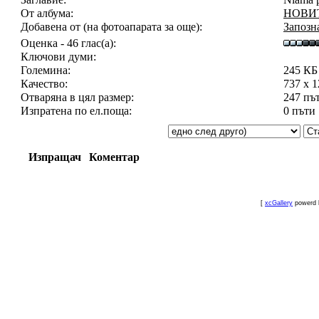
От албума:
НОВИТ
Добавена от (на фотоапарата за още):
Запозн
Оценка - 46 глас(а):
Ключови думи:
Големина:
245 КБ
Качество:
737 x 
Отваряна в цял размер:
247 пъ
Изпратена по ел.поща:
0 пъти
Изпращач
Коментар
[
xcGallery
powerd