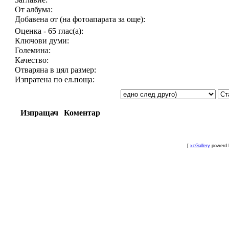
От албума:
Добавена от (на фотоапарата за още):
Оценка - 65 глас(а):
Ключови думи:
Големина:
Качество:
Отваряна в цял размер:
Изпратена по ел.поща:
Изпращач
Коментар
[
xcGallery
powerd