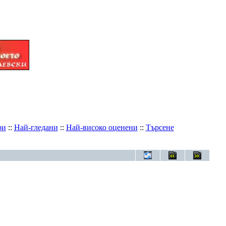
ри
::
Най-гледани
::
Най-високо оценени
::
Търсене