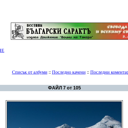
НЕ
Списък от албуми
::
Последно качени
::
Последни комента
Галерия
>
Светът в снимки
ФАЙЛ 7 от 105