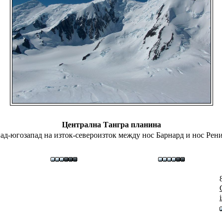
Централна Тангра планина
д-югозапад на изток-североизток между нос Барнард и нос Рение