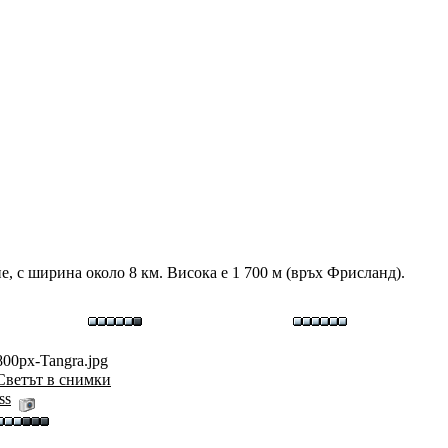
, с ширина около 8 км. Висока е 1 700 м (връх Фрисланд).
800px-Tangra.jpg
Светът в снимки
iss