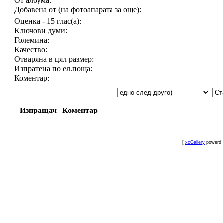
От албума:
Добавена от (на фотоапарата за още):
Оценка - 15 глас(а):
Ключови думи:
Големина:
Качество:
Отваряна в цял размер:
Изпратена по ел.поща:
Коментар:
Изпращач
Коментар
[
xcGallery
powerd