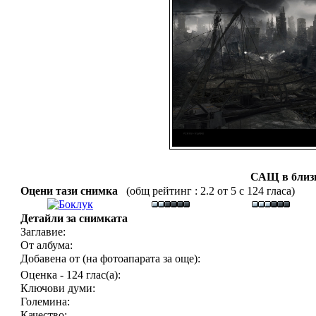
САЩ в близ
Оцени тази снимка
(общ рейтинг : 2.2 от 5 с 124 гласа)
Детайли за снимката
Заглавие:
От албума:
Добавена от (на фотоапарата за още):
Оценка - 124 глас(а):
Ключови думи:
Големина:
Качество: