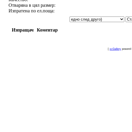
Отваряна в цял размер:
Изпратена по ел.поща:
Изпращач
Коментар
[
xcGallery
powerd