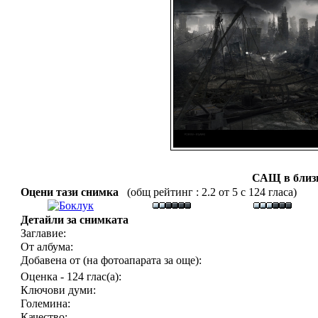
САЩ в близ
Оцени тази снимка
(общ рейтинг : 2.2 от 5 с 124 гласа)
Детайли за снимката
Заглавие:
От албума:
Добавена от (на фотоапарата за още):
Оценка - 124 глас(а):
Ключови думи:
Големина:
Качество: