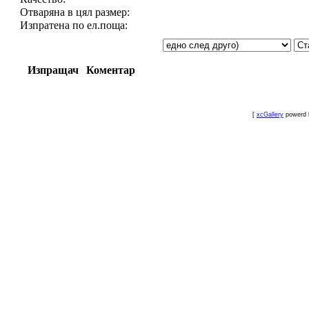
Отваряна в цял размер:
Изпратена по ел.поща:
Изпращач
Коментар
[
xcGallery
powerd