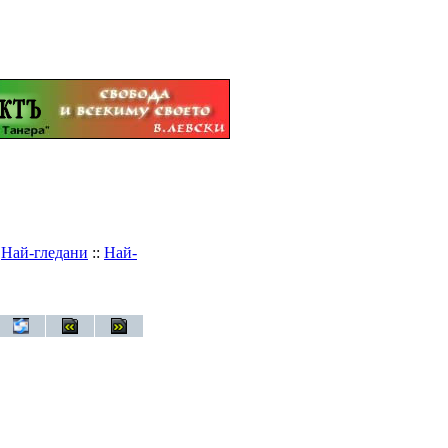
:
Най-гледани
::
Най-