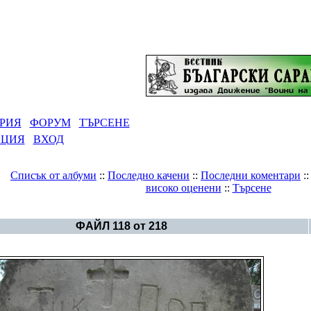
РИЯ
ФОРУМ
ТЪРСЕНЕ
АЦИЯ
ВХОД
Списък от албуми
::
Последно качени
::
Последни коментари
:
високо оценени
::
Търсене
Галерия
>
Българска история
ФАЙЛ 118 от 218