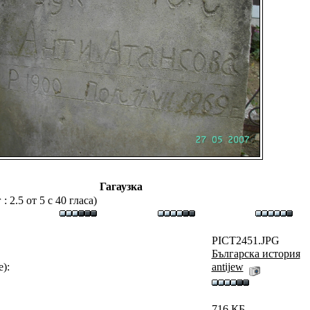
Гагаузка
 2.5 от 5 с 40 гласа)
PICT2451.JPG
Българска история
):
antijew
716 КБ