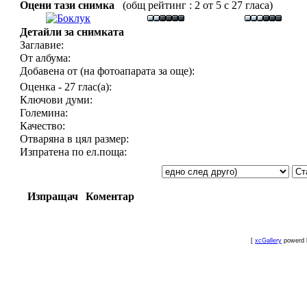
Оцени тази снимка
(общ рейтинг : 2 от 5 с 27 гласа)
Детайли за снимката
Заглавие:
От албума:
Добавена от (на фотоапарата за още):
Оценка - 27 глас(а):
Ключови думи:
Големина:
Качество:
Отваряна в цял размер:
Изпратена по ел.поща:
Изпращач
Коментар
[
xcGallery
powerd