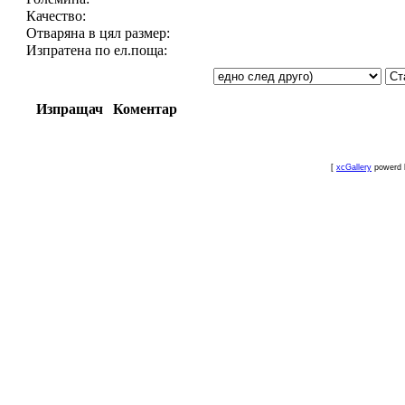
Качество:
Отваряна в цял размер:
Изпратена по ел.поща:
Изпращач
Коментар
[
xcGallery
powerd