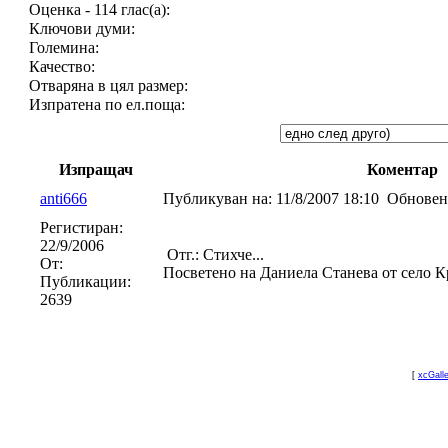
Оценка - 114 глас(а):
Ключови думи:
Големина:
Качество:
Отваряна в цял размер:
Изпратена по ел.поща:
Изпращач
Коментар
anti666
Публикуван на:
11/8/2007 18:10
Обновен
Регистиран:
22/9/2006
Отг.: Стихче...
От:
Посветено на Даниела Станева от село К
Публикации:
2639
[
xcGall