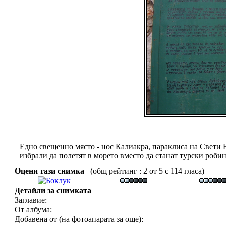
Едно свещенно място - нос Калиакра, параклиса на Свети 
избрали да полетят в морето вместо да станат турски роби
Оцени тази снимка
(общ рейтинг : 2 от 5 с 114 гласа)
Детайли за снимката
Заглавие:
От албума:
Добавена от (на фотоапарата за още):