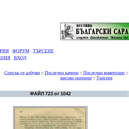
РИЯ
ФОРУМ
ТЪРСЕНЕ
АЦИЯ
ВХОД
Списък от албуми
::
Последно качени
::
Последни коментари
:
високо оценени
::
Търсене
Галерия
>
Архивен фотоалбум на Движението
ФАЙЛ 723 от 1042