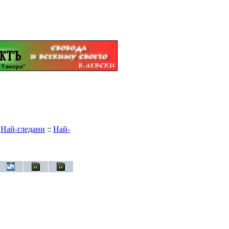
:
Най-гледани
::
Най-